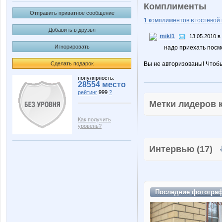
Комплименты
Отправить приватное сообщение
1 комплиментов в гостевой 
Добавить в друзья
mikl1
13.05.2010 в
Игнорировать
надо приехать посм
Сделать подарок
Вы не авторизованы! Чтоб
популярность:
28554 место
рейтинг
999
?
Метки лидеров
Как получить
уровень?
Интервью (17)
Последние
фотогра