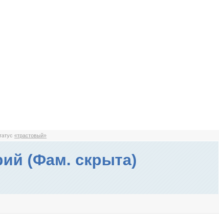
статус
«трастовый»
ий (Фам. скрыта)