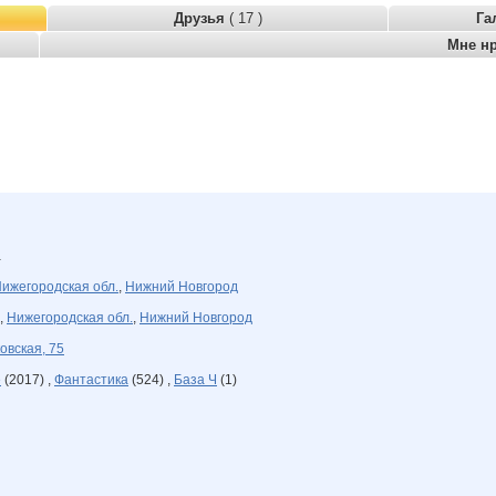
Друзья
( 17 )
Га
Мне н
а
ижегородская обл.
,
Нижний Новгород
,
Нижегородская обл.
,
Нижний Новгород
овская, 75
е
(2017) ,
Фантастика
(524) ,
База Ч
(1)