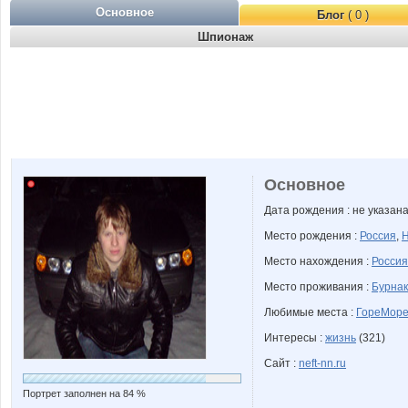
Основное
Блог
( 0 )
Шпионаж
Основное
Дата рождения : не указан
Место рождения :
Россия
,
Н
Место нахождения :
Россия
Место проживания :
Бурнак
Любимые места :
ГореМор
Интересы :
жизнь
(321)
Сайт :
neft-nn.ru
Портрет заполнен на 84 %